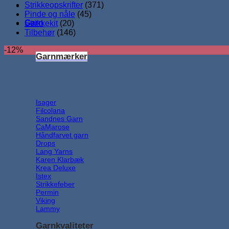
Strikkeopskrifter
(371)
Pinde og nåle
(45)
Garn
Strikkekit
(20)
Tilbehør
(146)
-12%
Garnmærker
Isager
Filcolana
Sandnes Garn
CaMarose
Håndfarvet garn
Drops
Lang Yarns
Karen Klarbæk
Krea Deluxe
Istex
Strikkefeber
Permin
Viking
Lammy
Garnkvaliteter