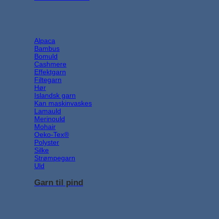
Alpaca
Bambus
Bomuld
Cashmere
Effektgarn
Filtegarn
Hør
Islandsk garn
Kan maskinvaskes
Lamauld
Merinould
Mohair
Oeko-Tex®
Polyster
Silke
Strømpegarn
Uld
Garn til pind