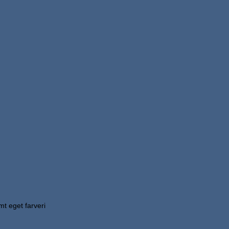
Tilføj til ønskeliste
mt eget farveri