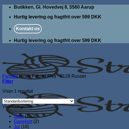
Fortsæt
Butikken, Gl. Hovedvej 8, 5560 Aarup
til
Hurtig levering og fragtfrit over 599 DKK
indhold
Kontakt os
Hurtig levering og fragtfrit over 599 DKK
Forside
/
Vare Farve
/
Alva - 0128 Russet
Filter
Viser 1 resultat
Varekategorier
Garn
(110)
Gavekort
(2)
Jul
(16)