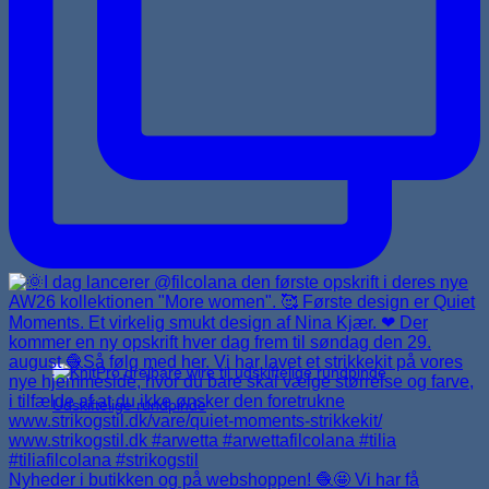
Udskiftelige rundpinde
Nyheder i butikken og på webshoppen! 🧶🤩 Vi har få