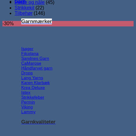
Garn
Pinde og nåle
(45)
Strikkekit
(22)
Tilbehør
(146)
Garnmærker
-30%
Isager
Filcolana
Sandnes Garn
CaMarose
Håndfarvet garn
Drops
Lang Yarns
Karen Klarbæk
Krea Deluxe
Istex
Strikkefeber
Permin
Viking
Lammy
Garnkvaliteter