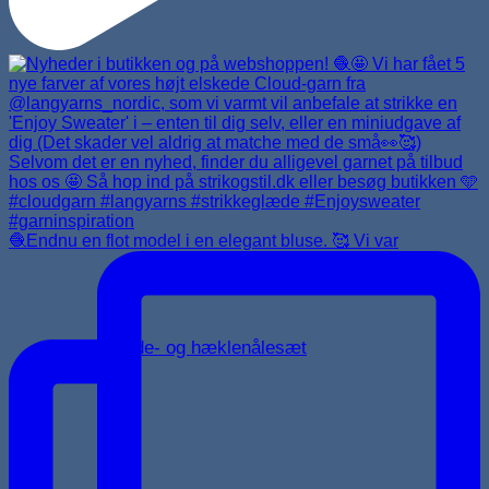
🧶Endnu en flot model i en elegant bluse. 🥰 Vi var
Strikkepinde- og hæklenålesæt