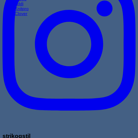
Addi
Knitpro
Clover
strikogstil