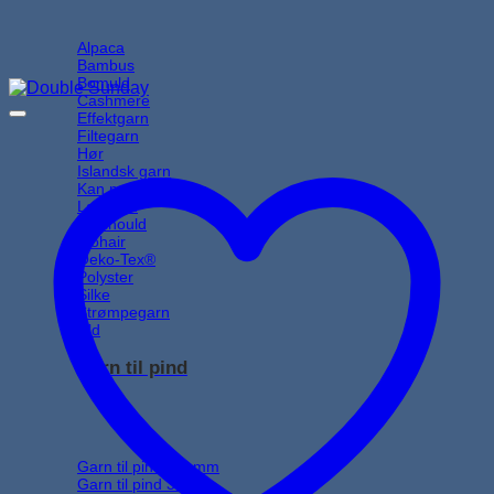
Alpaca
Bambus
Bomuld
Cashmere
Effektgarn
Filtegarn
Hør
Islandsk garn
Kan maskinvaskes
Lamauld
Merinould
Mohair
Oeko-Tex®
Polyster
Silke
Strømpegarn
Uld
Garn til pind
Garn til pind 2,5 mm
Garn til pind 3 mm