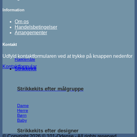
Information
Om os
Handelsbetingelser
Arrangementer
Kontakt
Udfyld kontaktformularen ved at trykke på knappen nedenfor
Hæklenåle
Kontaktformular
Strikkekit
Strikkekits efter målgruppe
Dame
Herre
Børn
Baby
Strikkekits efter designer
© Copyright 2026 © 101-Odense - All rights reserved