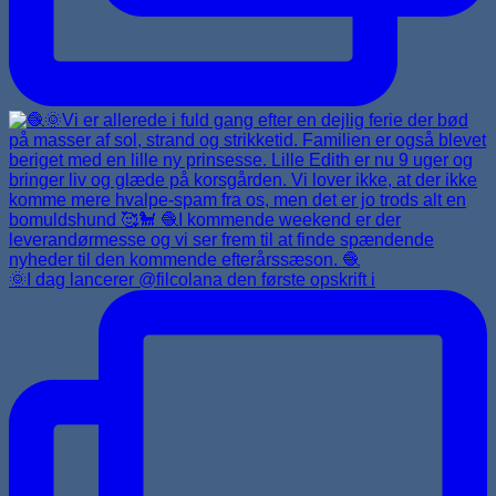
🌞I dag lancerer @filcolana den første opskrift i