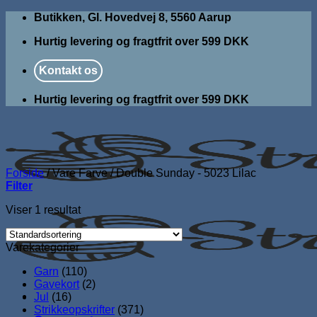
Fortsæt
Butikken, Gl. Hovedvej 8, 5560 Aarup
til
Hurtig levering og fragtfrit over 599 DKK
indhold
Kontakt os
Hurtig levering og fragtfrit over 599 DKK
Forside
/
Vare Farve
/
Double Sunday - 5023 Lilac
Filter
Viser 1 resultat
Varekategorier
Garn
(110)
Gavekort
(2)
Jul
(16)
Strikkeopskrifter
(371)