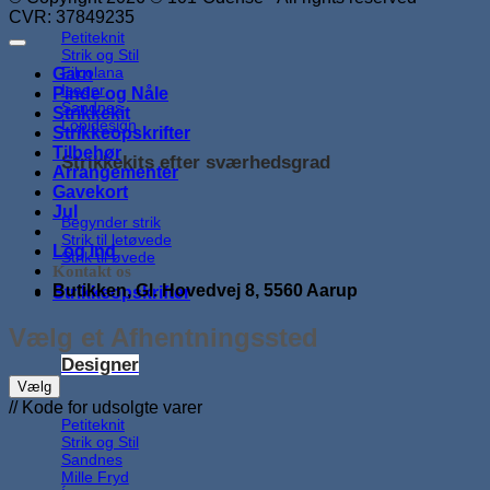
CVR: 37849235
Petiteknit
Strik og Stil
Filcolana
Garn
Isager
Pinde og Nåle
Sandnes
Strikkekit
Lopidesign
Strikkeopskrifter
Tilbehør
Strikkekits efter sværhedsgrad
Arrangementer
Gavekort
Jul
Begynder strik
Strik til letøvede
Log ind
Strik til øvede
Kontakt os
Butikken, Gl. Hovedvej 8, 5560 Aarup
Strikkeopskrifter
Vælg et Afhentningssted
Designer
Vælg
// Kode for udsolgte varer
Petiteknit
Strik og Stil
Sandnes
Mille Fryd