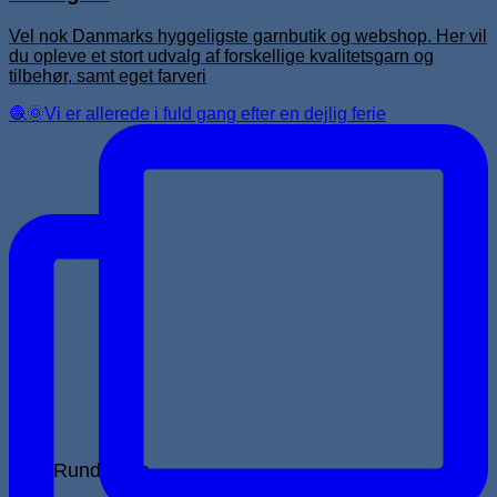
Vel nok Danmarks hyggeligste garnbutik og webshop. Her vil
du opleve et stort udvalg af forskellige kvalitetsgarn og
tilbehør, samt eget farveri
🧶🌞Vi er allerede i fuld gang efter en dejlig ferie
Rundpinde