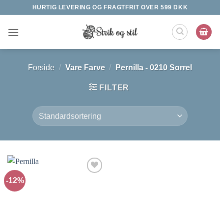
Fortsæt
HURTIG LEVERING OG FRAGTFRIT OVER 599 DKK
til
indhold
Forside
/
Vare Farve
/
Pernilla - 0210 Sorrel
FILTER
-12%
Tilføj til
ønskeliste