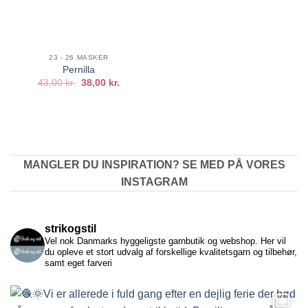
23 - 26 MASKER
Pernilla
Den
Den
43,00
kr.
38,00
kr.
oprindelige
aktuelle
pris
pris
var:
er:
43,00 kr..
38,00 kr..
MANGLER DU INSPIRATION? SE MED PÅ VORES
INSTAGRAM
strikogstil
Vel nok Danmarks hyggeligste garnbutik og webshop. Her vil
du opleve et stort udvalg af forskellige kvalitetsgarn og tilbehør,
samt eget farveri