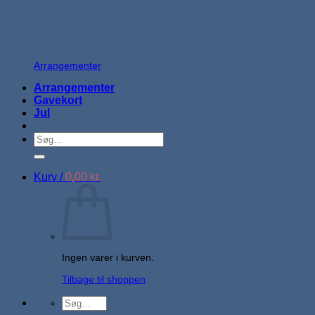
Arrangementer
Arrangementer
Gavekort
Jul
Søg
efter:
Kurv /
0,00
kr.
Ingen varer i kurven.
Tilbage til shoppen
Søg
efter: