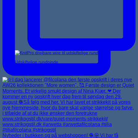
Udskiftelige rundpinde
Nyheder i butikken og på webshoppen! 🧶🤩 Vi har få