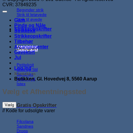
CVR: 37849235
Begynder strik
Strik til letøvede
Strik til øvede
Garn
Pinde og Nåle
Strikkeopskrifter
Strikkekit
Strikkeopskrifter
Tilbehør
Arrangementer
Designer
Gavekort
Jul
Petiteknit
Log ind
Strik og Stil
Kontakt os
Sandnes
Butikken, Gl. Hovedvej 8, 5560 Aarup
Mille Fryd
Ístex
Vælg et Afhentningssted
Gratis Opskrifter
Vælg
// Kode for udsolgte varer
Filcolana
Sandnes
Drops