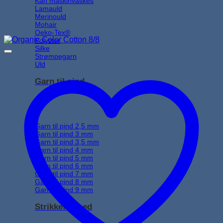
Kan maskinvaskes
Lamauld
Merinould
Mohair
Oeko-Tex®
Polyster
Silke
Strømpegarn
Uld
Garn til pind
Garn til pind 2,5 mm
Garn til pind 3 mm
Garn til pind 3,5 mm
Garn til pind 4 mm
Garn til pind 5 mm
Garn til pind 6 mm
Garn til pind 7 mm
Garn til pind 8 mm
Garn til pind 9 mm
Strikkefasthed