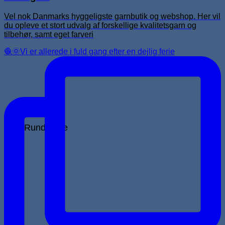
Vel nok Danmarks hyggeligste garnbutik og webshop. Her vil
du opleve et stort udvalg af forskellige kvalitetsgarn og
tilbehør, samt eget farveri
🧶🌞Vi er allerede i fuld gang efter en dejlig ferie
Rundpinde