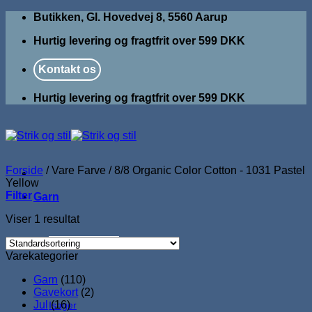
Fortsæt
Butikken, Gl. Hovedvej 8, 5560 Aarup
til
Hurtig levering og fragtfrit over 599 DKK
indhold
Kontakt os
Hurtig levering og fragtfrit over 599 DKK
Forside
/
Vare Farve
/
8/8 Organic Color Cotton - 1031 Pastel
Yellow
Filter
Garn
Viser 1 resultat
Garnmærker
Varekategorier
Garn
(110)
Gavekort
(2)
Jul
(16)
Isager