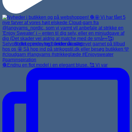
Strikkepinde- og hæklenålesæt
🧶Endnu en flot model i en elegant bluse. 🥰 Vi var