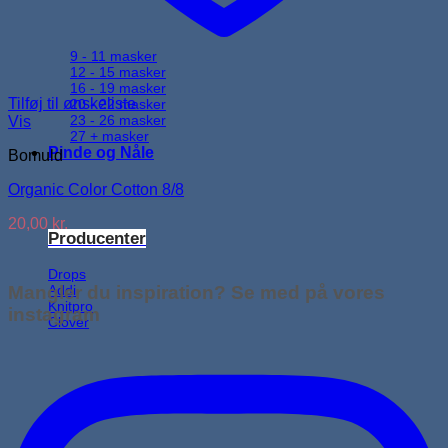
9 - 11 masker
12 - 15 masker
16 - 19 masker
Tilføj til ønskeliste
20 - 22 masker
23 - 26 masker
Vis
27 + masker
Pinde og Nåle
Bomuld
Organic Color Cotton 8/8
20,00
kr.
Producenter
Drops
Mangler du inspiration? Se med på vores
Addi
Knitpro
instagram
Clover