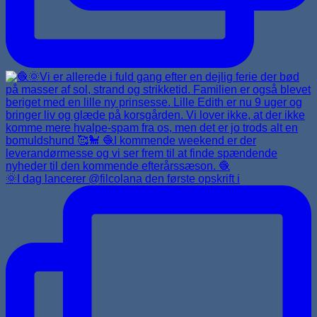
🌞I dag lancerer @filcolana den første opskrift i