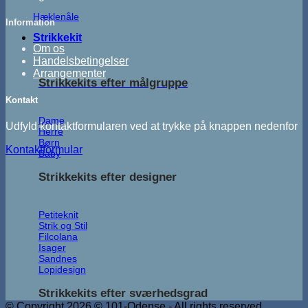
Hæklenåle
Information
Strikkekit
Om os
Handelsbetingelser
Arrangementer
Strikkekits efter målgruppe
Kontakt
Dame
Udfyld kontaktformularen ved at trykke på knappen nedenfor
Herre
Børn
Kontaktformular
Baby
Strikkekits efter designer
Petiteknit
Strik og Stil
Filcolana
Isager
Sandnes
Lopidesign
Strikkekits efter sværhedsgrad
© Copyright 2026 © 101-Odense - All rights reserved