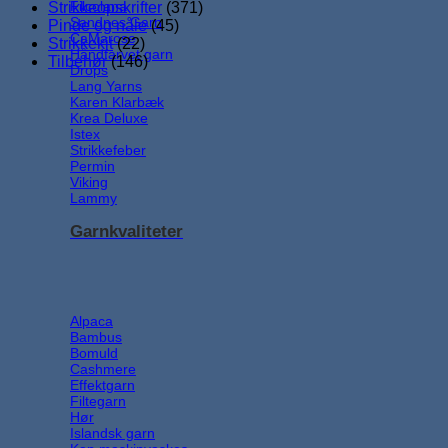
Filcolana
Strikkeopskrifter
(371)
Sandnes Garn
Pinde og nåle
(45)
CaMarose
Strikkekit
(22)
Håndfarvet garn
Tilbehør
(146)
Drops
Lang Yarns
Karen Klarbæk
Krea Deluxe
Istex
Strikkefeber
Permin
Viking
Lammy
Garnkvaliteter
Alpaca
Bambus
Bomuld
Cashmere
Effektgarn
Filtegarn
Hør
Islandsk garn