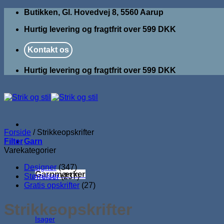
Fortsæt
Butikken, Gl. Hovedvej 8, 5560 Aarup
til
Hurtig levering og fragtfrit over 599 DKK
indhold
Kontakt os
Hurtig levering og fragtfrit over 599 DKK
Forside
/
Strikkeopskrifter
Filter
Garn
Varekategorier
Designer
(347)
Garnmærker
Størrelser
(237)
Gratis opskrifter
(27)
Strikkeopskrifter
Isager