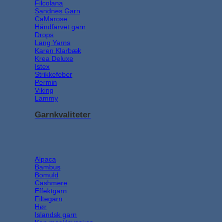
Filcolana
Sandnes Garn
CaMarose
Håndfarvet garn
Drops
Lang Yarns
Karen Klarbæk
Krea Deluxe
Istex
Strikkefeber
Permin
Viking
Lammy
Garnkvaliteter
Alpaca
Bambus
Bomuld
Cashmere
Effektgarn
Filtegarn
Hør
Islandsk garn