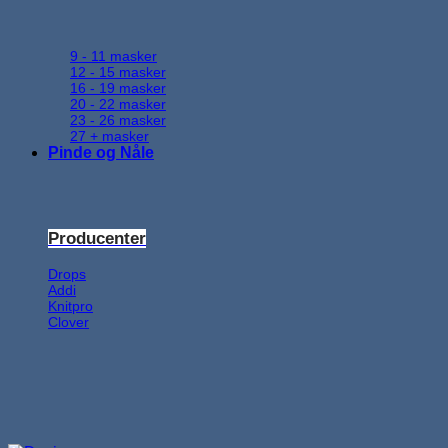
9 - 11 masker
12 - 15 masker
16 - 19 masker
20 - 22 masker
23 - 26 masker
27 + masker
Pinde og Nåle
Producenter
Drops
Addi
Knitpro
Clover