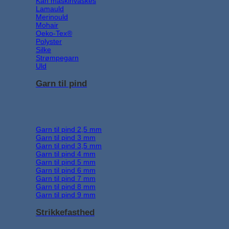
Kan maskinvaskes
Lamauld
Merinould
Mohair
Oeko-Tex®
Polyster
Silke
Strømpegarn
Uld
Garn til pind
Garn til pind 2,5 mm
Garn til pind 3 mm
Garn til pind 3,5 mm
Garn til pind 4 mm
Garn til pind 5 mm
Garn til pind 6 mm
Garn til pind 7 mm
Garn til pind 8 mm
Garn til pind 9 mm
Strikkefasthed