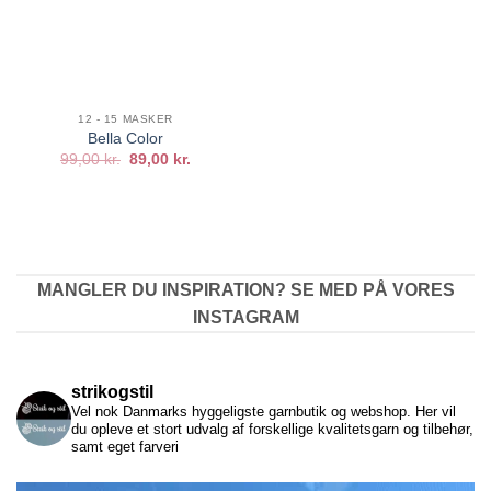
12 - 15 MASKER
Bella Color
Den
Den
99,00
kr.
89,00
kr.
oprindelige
aktuelle
pris
pris
var:
er:
99,00 kr..
89,00 kr..
MANGLER DU INSPIRATION? SE MED PÅ VORES
INSTAGRAM
strikogstil
Vel nok Danmarks hyggeligste garnbutik og webshop. Her vil
du opleve et stort udvalg af forskellige kvalitetsgarn og tilbehør,
samt eget farveri