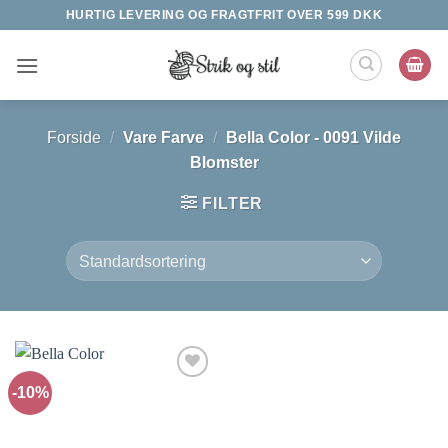
Fortsæt
HURTIG LEVERING OG FRAGTFRIT OVER 599 DKK
til
indhold
Forside
/
Vare Farve
/
Bella Color - 0091 Vilde
Blomster
FILTER
-10%
Tilføj til
ønskeliste