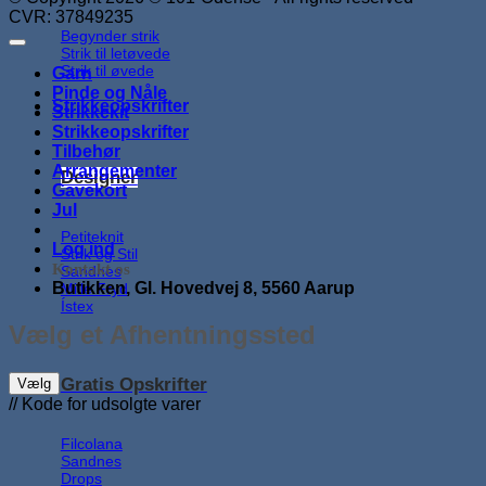
CVR: 37849235
Begynder strik
Strik til letøvede
Strik til øvede
Garn
Pinde og Nåle
Strikkeopskrifter
Strikkekit
Strikkeopskrifter
Tilbehør
Arrangementer
Designer
Gavekort
Jul
Petiteknit
Log ind
Strik og Stil
Kontakt os
Sandnes
Butikken, Gl. Hovedvej 8, 5560 Aarup
Mille Fryd
Ístex
Vælg et Afhentningssted
Gratis Opskrifter
Vælg
// Kode for udsolgte varer
Filcolana
Sandnes
Drops