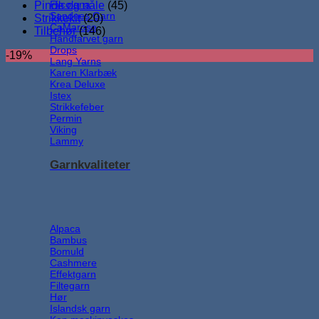
Filcolana
Pinde og nåle
(45)
Sandnes Garn
Strikkekit
(20)
CaMarose
Tilbehør
(146)
Håndfarvet garn
Drops
-19%
Lang Yarns
Karen Klarbæk
Krea Deluxe
Istex
Strikkefeber
Permin
Viking
Lammy
Garnkvaliteter
Alpaca
Bambus
Bomuld
Cashmere
Effektgarn
Filtegarn
Hør
Islandsk garn