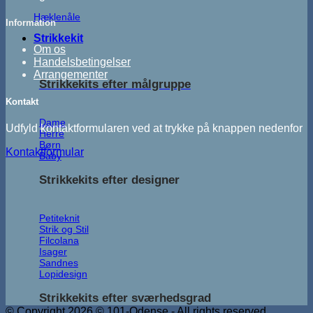
Hæklenåle
Information
Strikkekit
Om os
Handelsbetingelser
Arrangementer
Strikkekits efter målgruppe
Kontakt
Dame
Udfyld kontaktformularen ved at trykke på knappen nedenfor
Herre
Børn
Kontaktformular
Baby
Strikkekits efter designer
Petiteknit
Strik og Stil
Filcolana
Isager
Sandnes
Lopidesign
Strikkekits efter sværhedsgrad
© Copyright 2026 © 101-Odense - All rights reserved