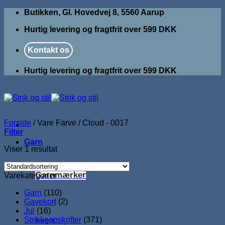
Fortsæt
Butikken, Gl. Hovedvej 8, 5560 Aarup
til
Hurtig levering og fragtfrit over 599 DKK
indhold
Kontakt os
Hurtig levering og fragtfrit over 599 DKK
Forside
/
Vare Farve
/
Cloud - 0017
Filter
Garn
Viser 1 resultat
Garnmærker
Varekategorier
Garn
(110)
Gavekort
(2)
Jul
(16)
Strikkeopskrifter
(371)
Isager