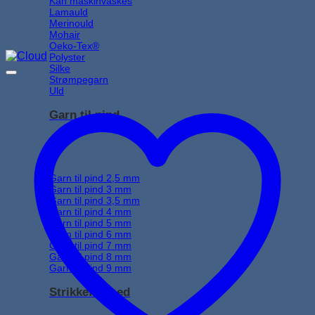
Kan maskinvaskes
Lamauld
Merinould
Mohair
Oeko-Tex®
Polyster
Silke
Strømpegarn
Uld
Garn til pind
Garn til pind 2,5 mm
Garn til pind 3 mm
Garn til pind 3,5 mm
Garn til pind 4 mm
Garn til pind 5 mm
Garn til pind 6 mm
Garn til pind 7 mm
Garn til pind 8 mm
Garn til pind 9 mm
Strikkefasthed