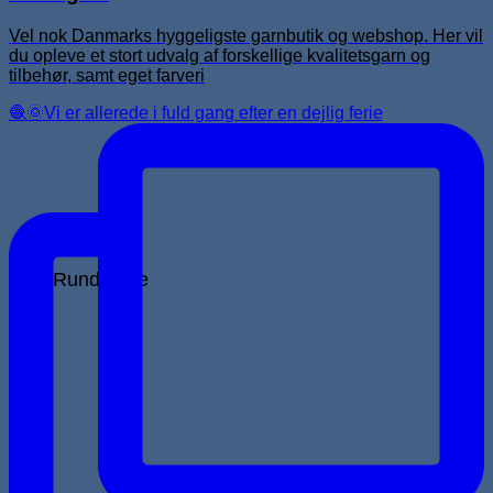
Vel nok Danmarks hyggeligste garnbutik og webshop. Her vil
du opleve et stort udvalg af forskellige kvalitetsgarn og
tilbehør, samt eget farveri
🧶🌞Vi er allerede i fuld gang efter en dejlig ferie
Rundpinde