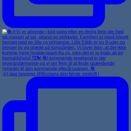
🌞I dag lancerer @filcolana den første opskrift i