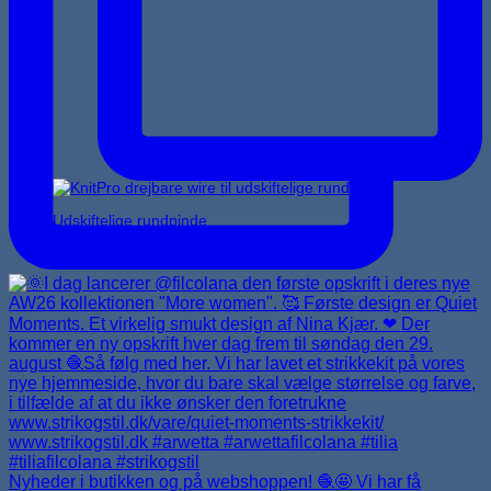
Udskiftelige rundpinde
Nyheder i butikken og på webshoppen! 🧶🤩 Vi har få