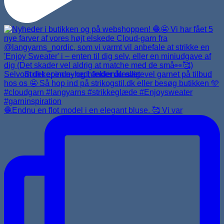
Strikkepinde- og hæklenålesæt
🧶Endnu en flot model i en elegant bluse. 🥰 Vi var