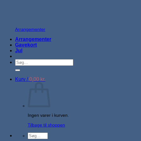
Arrangementer
Arrangementer
Gavekort
Jul
Søg
efter:
Kurv /
0,00
kr.
Ingen varer i kurven.
Tilbage til shoppen
Søg
efter: