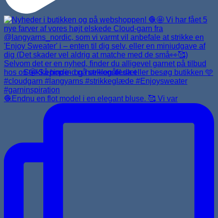
Strikkepinde- og hæklenålesæt
🧶Endnu en flot model i en elegant bluse. 🥰 Vi var