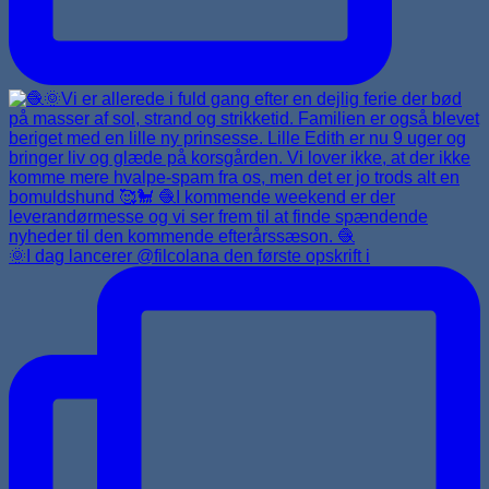
🌞I dag lancerer @filcolana den første opskrift i