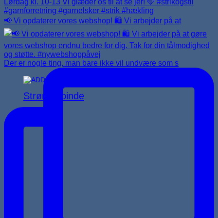
📢 Vi opdaterer vores webshop! 🛍️ Vi arbejder på at
Der er nogle ting, man bare ikke vil undvære som s
Strømpepinde