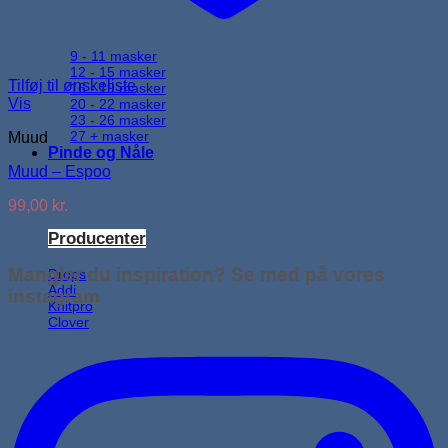
9 - 11 masker
12 - 15 masker
Tilføj til ønskeliste
16 - 19 masker
Vis
20 - 22 masker
23 - 26 masker
27 + masker
Muud
Pinde og Nåle
Muud – Espoo
99,00
kr.
Producenter
Mangler du inspiration? Se med på vores
Drops
Addi
instagram
Knitpro
Clover