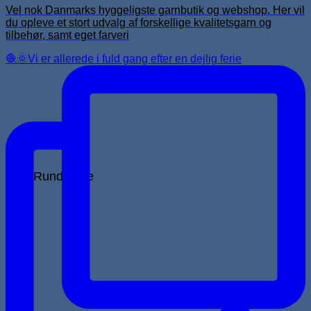
Vel nok Danmarks hyggeligste garnbutik og webshop. Her vil
du opleve et stort udvalg af forskellige kvalitetsgarn og
tilbehør, samt eget farveri
🧶🌞Vi er allerede i fuld gang efter en dejlig ferie
Rundpinde