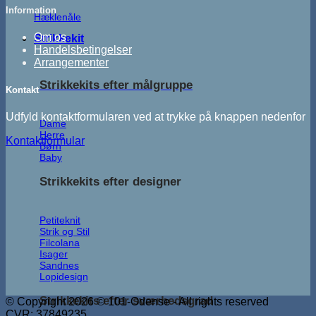
Information
Hæklenåle
Om os
Strikkekit
Handelsbetingelser
Arrangementer
Strikkekits efter målgruppe
Kontakt
Udfyld kontaktformularen ved at trykke på knappen nedenfor
Dame
Herre
Kontaktformular
Børn
Baby
Strikkekits efter designer
Petiteknit
Strik og Stil
Filcolana
Isager
Sandnes
Lopidesign
Strikkekits efter sværhedsgrad
© Copyright 2026 © 101-Odense - All rights reserved
CVR: 37849235