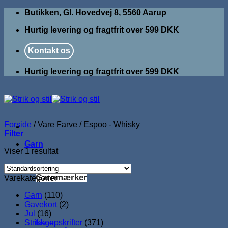
Fortsæt
Butikken, Gl. Hovedvej 8, 5560 Aarup
til
Hurtig levering og fragtfrit over 599 DKK
indhold
Kontakt os
Hurtig levering og fragtfrit over 599 DKK
Forside
/
Vare Farve
/
Espoo - Whisky
Filter
Garn
Viser 1 resultat
Garnmærker
Varekategorier
Garn
(110)
Gavekort
(2)
Jul
(16)
Strikkeopskrifter
(371)
Isager