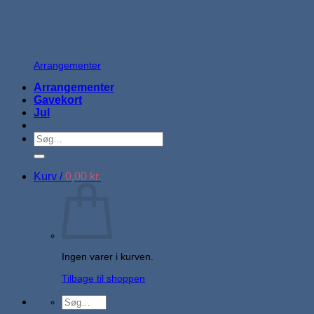
Arrangementer
Arrangementer
Gavekort
Jul
Søg
efter:
Kurv /
0,00
kr.
Ingen varer i kurven.
Tilbage til shoppen
Søg
efter: