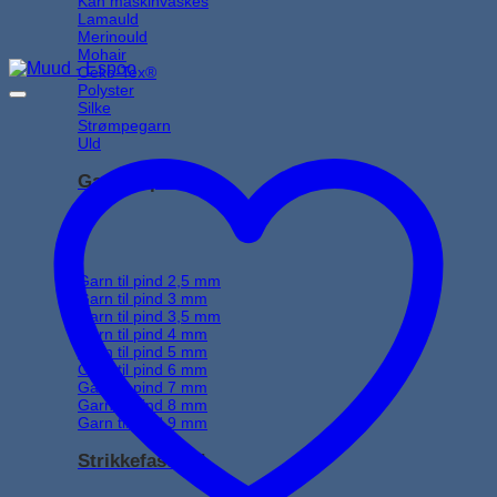
Kan maskinvaskes
Lamauld
Merinould
Mohair
Oeko-Tex®
Polyster
Silke
Strømpegarn
Uld
Garn til pind
Garn til pind 2,5 mm
Garn til pind 3 mm
Garn til pind 3,5 mm
Garn til pind 4 mm
Garn til pind 5 mm
Garn til pind 6 mm
Garn til pind 7 mm
Garn til pind 8 mm
Garn til pind 9 mm
Strikkefasthed