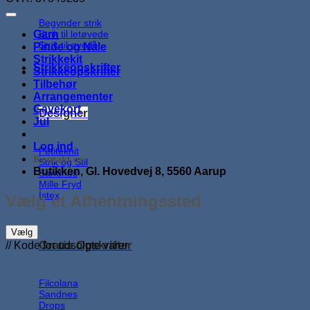
Begynder strik
Strik til letøvede
Garn
Strik til øvede
Pinde og Nåle
Strikkekit
Strikkeopskrifter
Strikkeopskrifter
Tilbehør
Arrangementer
Gavekort
Designer
Jul
Log ind
Petiteknit
Kontakt os
Strik og Stil
Butikken, Gl. Hovedvej 8, 5560 Aarup
Sandnes
Mille Fryd
Ístex
Vælg et Afhentningssted
Vælg
Gratis Opskrifter
// Kode for udsolgte varer
Filcolana
Sandnes
Drops