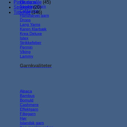
Filcolana
Pinde og nåle
(45)
Sandnes Garn
Strikkekit
(20)
CaMarose
Tilbehør
(146)
Håndfarvet garn
Drops
Lang Yarns
Karen Klarbæk
Krea Deluxe
Istex
Strikkefeber
Permin
Viking
Lammy
Garnkvaliteter
Alpaca
Bambus
Bomuld
Cashmere
Effektgarn
Filtegarn
Hør
Islandsk garn