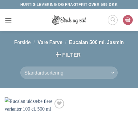
Fortsæt
HURTIG LEVERING OG FRAGTFRIT OVER 599 DKK
til
indhold
Forside
/
Vare Farve
/
Eucalan 500 ml. Jasmin
FILTER
Tilføj til
ønskeliste