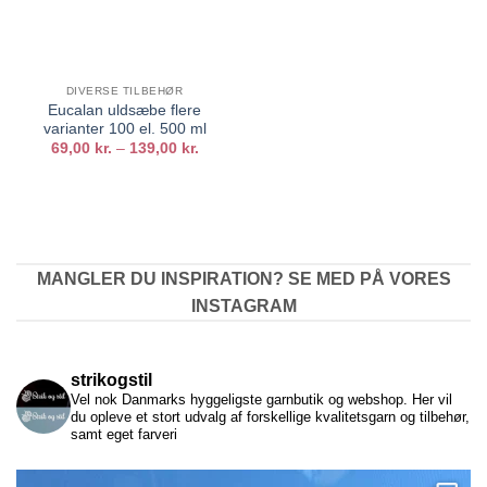
DIVERSE TILBEHØR
Eucalan uldsæbe flere
varianter 100 el. 500 ml
Prisinterval:
69,00
kr.
–
139,00
kr.
69,00 kr.
til
139,00 kr.
MANGLER DU INSPIRATION? SE MED PÅ VORES
INSTAGRAM
strikogstil
Vel nok Danmarks hyggeligste garnbutik og webshop. Her vil
du opleve et stort udvalg af forskellige kvalitetsgarn og tilbehør,
samt eget farveri