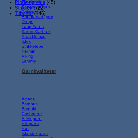
Filcolana
Pinde og nåle
(45)
Sandnes Garn
Strikkekit
(22)
CaMarose
Tilbehør
(146)
Håndfarvet garn
Drops
Lang Yarns
Karen Klarbæk
Krea Deluxe
Istex
Strikkefeber
Permin
Viking
Lammy
Garnkvaliteter
Alpaca
Bambus
Bomuld
Cashmere
Effektgarn
Filtegarn
Hør
Islandsk garn