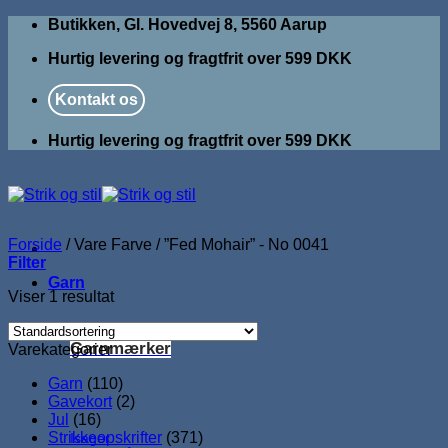
Fortsæt
Butikken, Gl. Hovedvej 8, 5560 Aarup
til
Hurtig levering og fragtfrit over 599 DKK
indhold
Kontakt os
Hurtig levering og fragtfrit over 599 DKK
Forside
/
Vare Farve
/
”Fed Mohair” - No 0041
Filter
Garn
Viser 1 resultat
Garnmærker
Varekategorier
Garn
(110)
Gavekort
(2)
Jul
(16)
Strikkeopskrifter
(371)
Isager