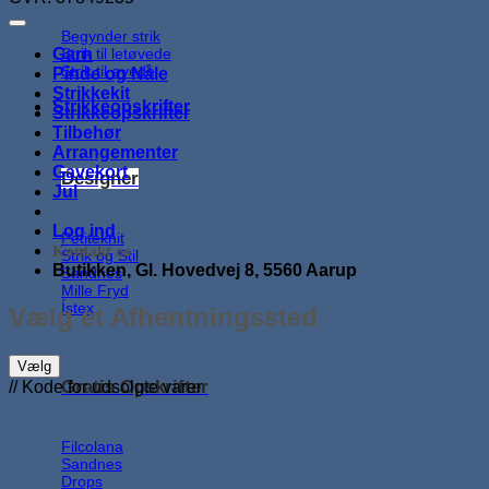
Begynder strik
Strik til letøvede
Garn
Strik til øvede
Pinde og Nåle
Strikkekit
Strikkeopskrifter
Strikkeopskrifter
Tilbehør
Arrangementer
Gavekort
Designer
Jul
Log ind
Petiteknit
Kontakt os
Strik og Stil
Butikken, Gl. Hovedvej 8, 5560 Aarup
Sandnes
Mille Fryd
Ístex
Vælg et Afhentningssted
Vælg
Gratis Opskrifter
// Kode for udsolgte varer
Filcolana
Sandnes
Drops