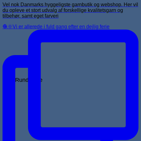
Vel nok Danmarks hyggeligste garnbutik og webshop. Her vil
du opleve et stort udvalg af forskellige kvalitetsgarn og
tilbehør, samt eget farveri
🧶🌞Vi er allerede i fuld gang efter en dejlig ferie
Rundpinde