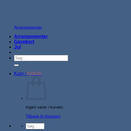
Arrangementer
Arrangementer
Gavekort
Jul
Søg
efter:
Kurv /
0,00
kr.
Ingen varer i kurven.
Tilbage til shoppen
Søg
efter: