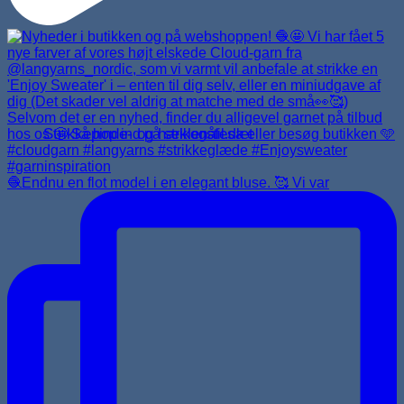
Strikkepinde- og hæklenålesæt
🧶Endnu en flot model i en elegant bluse. 🥰 Vi var