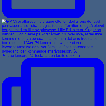
🌞I dag lancerer @filcolana den første opskrift i