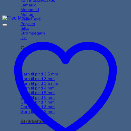
Kan maskinvaskes
Lamauld
Merinould
Mohair
Oeko-Tex®
Polyster
Silke
Strømpegarn
Uld
Garn til pind
Garn til pind 2,5 mm
Garn til pind 3 mm
Garn til pind 3,5 mm
Garn til pind 4 mm
Garn til pind 5 mm
Garn til pind 6 mm
Garn til pind 7 mm
Garn til pind 8 mm
Garn til pind 9 mm
Strikkefasthed