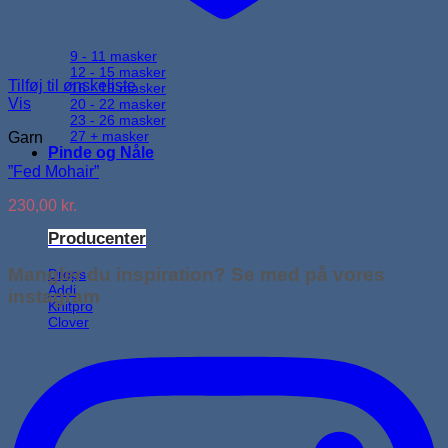
9 - 11 masker
12 - 15 masker
Tilføj til ønskeliste
16 - 19 masker
Vis
20 - 22 masker
23 - 26 masker
27 + masker
Garn
Pinde og Nåle
”Fed Mohair”
230,00
kr.
Producenter
Mangler du inspiration? Se med på vores
Drops
Addi
instagram
Knitpro
Clover