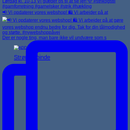
📢 Vi opdaterer vores webshop! 🛍️ Vi arbejder på at
Der er nogle ting, man bare ikke vil undvære som s
Strømpepinde