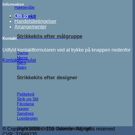
Information
Hæklenåle
Om os
Strikkekit
Handelsbetingelser
Arrangementer
Strikkekits efter målgruppe
Kontakt
Udfyld kontaktformularen ved at trykke på knappen nedenfor
Dame
Herre
Kontaktformular
Børn
Baby
Strikkekits efter designer
Petiteknit
Strik og Stil
Filcolana
Isager
Sandnes
Lopidesign
Strikkekits efter sværhedsgrad
© Copyright 2026 © 101-Odense - All rights reserved
CVR: 37849235