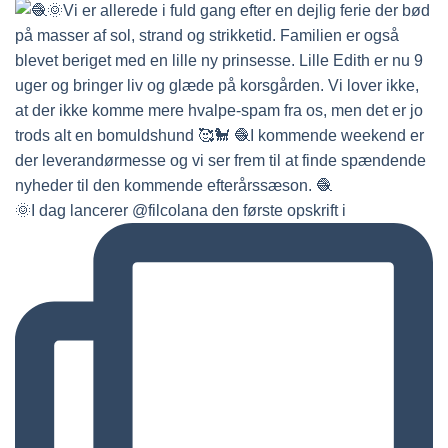
🌞I dag lancerer @filcolana den første opskrift i