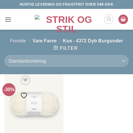
Fortsæt
HURTIG LEVERING OG FRAGTFRIT OVER 599 DKK
til
indhold
Forside
/
Vare Farve
/
Kos - 4372 Dyb Burgunder
FILTER
-30%
Tilføj til ønskeliste