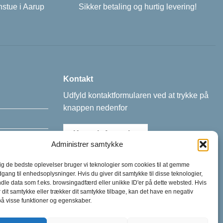
nstue i Aarup
Sikker betaling og hurtig levering!
Kontakt
Udfyld kontaktformularen ved at trykke på
knappen nedenfor
Kontaktformular
Administrer samtykke
dig de bedste oplevelser bruger vi teknologier som cookies til at gemme
dgang til enhedsoplysninger. Hvis du giver dit samtykke til disse teknologier,
dle data som f.eks. browsingadfærd eller unikke ID'er på dette websted. Hvis
r dit samtykke eller trækker dit samtykke tilbage, kan det have en negativ
på visse funktioner og egenskaber.