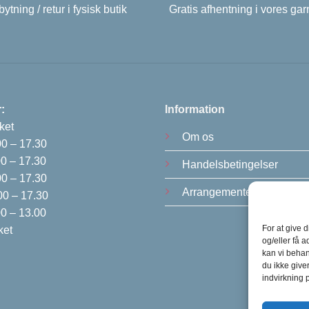
ytning / retur i fysisk butik
Gratis afhentning i vores gar
:
Information
ket
Om os
00 – 17.30
0 – 17.30
Handelsbetingelser
00 – 17.30
Arrangementer
0 – 17.30
0 – 13.00
For at give 
ket
og/eller få a
kan vi behan
du ikke give
indvirkning 