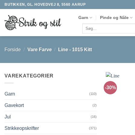
Fortsæt
BUTIKKEN, GL. HOVEDVEJ 8, 5560 AARUP
til
Garn
Pinde og Nåle
indhold
Søg
efter:
Forside
/
Vare Farve
/
Line - 1015 Kitt
VAREKATEGORIER
-30%
Garn
(110)
Gavekort
(2)
Jul
(16)
Strikkeopskrifter
(371)