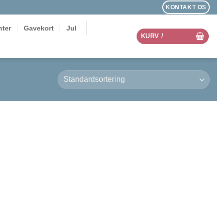
KONTAKT OS
ter
Gavekort
Jul
KURV /
0,00
KR.