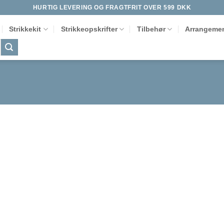
HURTIG LEVERING OG FRAGTFRIT OVER 599 DKK
Strikkekit
Strikkeopskrifter
Tilbehør
Arrangemen
Tilføj til
ønskeliste