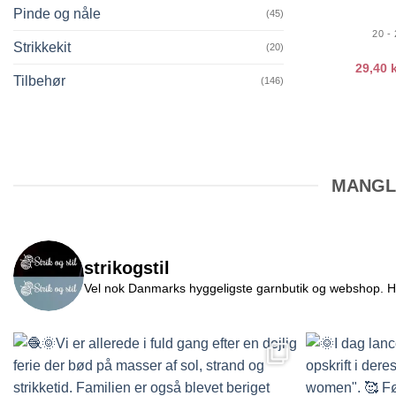
Pinde og nåle
(45)
20 -
Strikkekit
(20)
29,40
k
Tilbehør
(146)
MANGLE
strikogstil
Vel nok Danmarks hyggeligste garnbutik og webshop. Her v