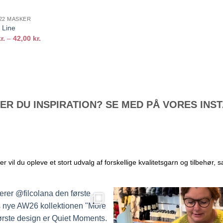
 22 MASKER
Line
Prisinterval:
r.
–
42,00
kr.
29,40 kr.
til
42,00 kr.
R DU INSPIRATION? SE MED PÅ VORES IN
il du opleve et stort udvalg af forskellige kvalitetsgarn og tilbehør, s