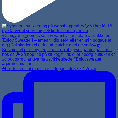
🧶Endnu en flot model i en elegant bluse. 🥰 Vi var