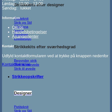
Lørdag: 10.00 – 13.00
Strikkekits efter designer
Søndag: lukket
Information
Petiteknit
Strik og Stil
Filcolana
Om os
Isager
Handelsbetingelser
Sandnes
Arrangementer
Lopidesign
Kontakt
Strikkekits efter sværhedsgrad
Udfyld kontaktformularen ved at trykke på knappen nedenfor
Begynder strik
Kontaktformular
Strik til letøvede
Strik til øvede
Strikkeopskrifter
Designer
Petiteknit
Strik og Stil