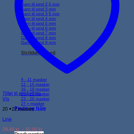
Garn til pind 2,5 mm
Garn til pind 3 mm
Garn til pind 3,5 mm
Garn til pind 4 mm
Garn til pind 5 mm
Garn til pind 6 mm
Garn til pind 7 mm
Garn til pind 8 mm
Garn til pind 9 mm
Strikkefasthed
9 - 11 masker
12 - 15 masker
16 - 19 masker
Tilføj til ønskeliste
20 - 22 masker
23 - 26 masker
Vis
27 + masker
Pinde og Nåle
20 - 22 masker
Line
Prisinterval:
29,40
kr.
–
42,00
kr.