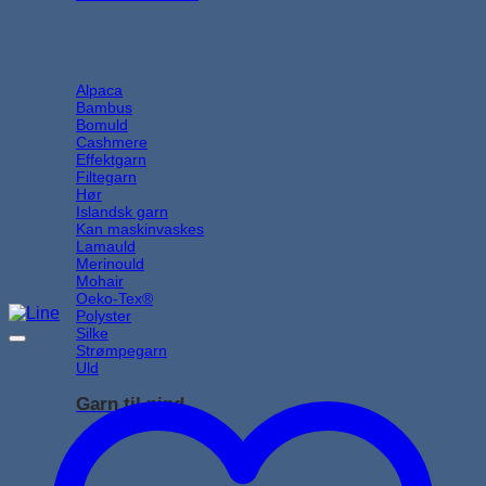
Alpaca
Bambus
Bomuld
Cashmere
Effektgarn
Filtegarn
Hør
Islandsk garn
Kan maskinvaskes
Lamauld
Merinould
Mohair
Oeko-Tex®
Polyster
Silke
Strømpegarn
Uld
Garn til pind