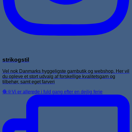
strikogstil
Vel nok Danmarks hyggeligste garnbutik og webshop. Her vil
du opleve et stort udvalg af forskellige kvalitetsgarn og
tilbehør, samt eget farveri
🧶🌞Vi er allerede i fuld gang efter en dejlig ferie