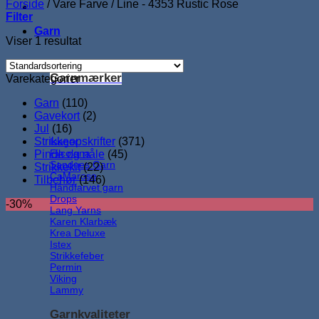
Forside
/
Vare Farve
/
Line - 4353 Rustic Rose
Filter
Garn
Viser 1 resultat
Garnmærker
Varekategorier
Garn
(110)
Gavekort
(2)
Jul
(16)
Strikkeopskrifter
(371)
Isager
Filcolana
Pinde og nåle
(45)
Sandnes Garn
Strikkekit
(22)
CaMarose
Tilbehør
(146)
Håndfarvet garn
Drops
-30%
Lang Yarns
Karen Klarbæk
Krea Deluxe
Istex
Strikkefeber
Permin
Viking
Lammy
Garnkvaliteter