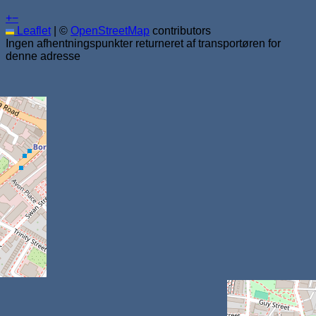
+
−
Leaflet
|
©
OpenStreetMap
contributors
Ingen afhentningspunkter returneret af transportøren for
denne adresse