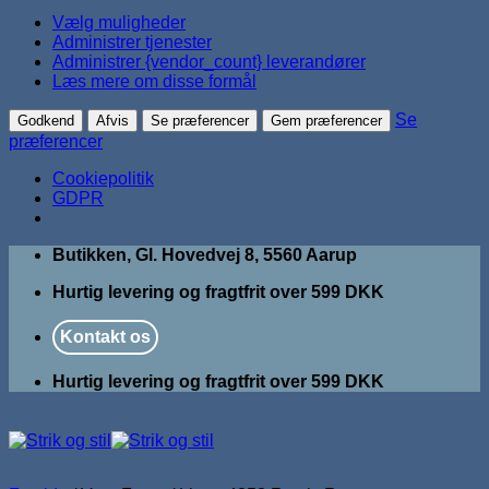
Vælg muligheder
Administrer tjenester
Administrer {vendor_count} leverandører
Læs mere om disse formål
Se
Godkend
Afvis
Se præferencer
Gem præferencer
præferencer
Cookiepolitik
GDPR
Fortsæt
Butikken, Gl. Hovedvej 8, 5560 Aarup
til
Hurtig levering og fragtfrit over 599 DKK
indhold
Kontakt os
Hurtig levering og fragtfrit over 599 DKK