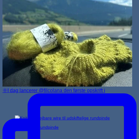
🌞I dag lancerer @filcolana den første opskrift i
Udskiftelige rundpinde