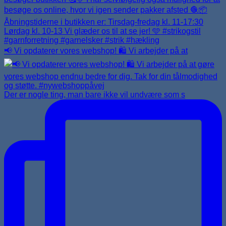
📢 Vi opdaterer vores webshop! 🛍️ Vi arbejder på at
Der er nogle ting, man bare ikke vil undvære som s