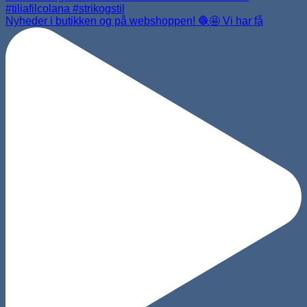
Nyheder i butikken og på webshoppen! 🧶🤩 Vi har få
Strikkepinde- og hæklenålesæt