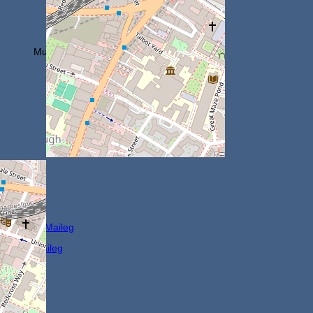
Muud tilbehør
Maileg