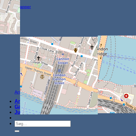
Knapper
Arrangementer
Arrangementer
Gavekort
Jul
Søg
efter: