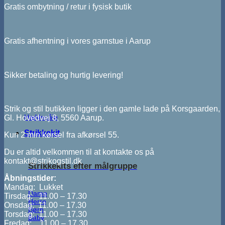
Gratis ombytning / retur i fysisk butik
Gratis afhentning i vores garnstue i Aarup
Sikker betaling og hurtig levering!
Strik og stil butikken ligger i den gamle lade på Korsgaarden,
Hæklenåle
Gl. Hovedvej 8, 5560 Aarup.
Strikkekit
Kun 2 min kørsel fra afkørsel 55.
Du er altid velkommen til at kontakte os på
kontakt@strikogstil.dk
Strikkekits efter målgruppe
Åbningstider:
Mandag: Lukket
Dame
Tirsdag: 11.00 – 17.30
Herre
Onsdag: 11.00 – 17.30
Børn
Torsdag: 11.00 – 17.30
Baby
Fredag: 11.00 – 17.30