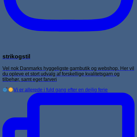
strikogstil
Vel nok Danmarks hyggeligste garnbutik og webshop. Her vil
du opleve et stort udvalg af forskellige kvalitetsgarn og
tilbehør, samt eget farveri
Vi er allerede i fuld gang efter en dejlig ferie