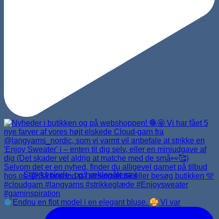
Strikkepinde- og hæklenålesæt
Endnu en flot model i en elegant bluse.
Vi var