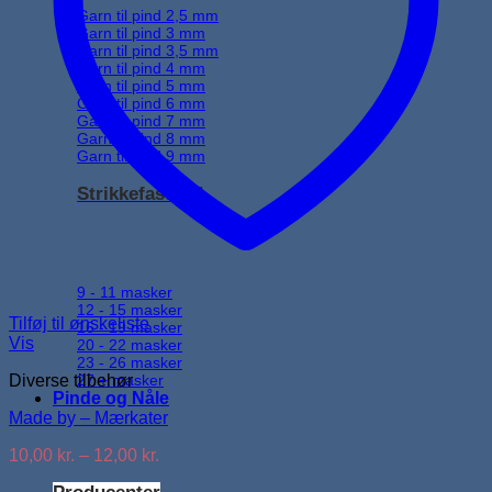
Garn til pind 2,5 mm
Garn til pind 3 mm
Garn til pind 3,5 mm
Garn til pind 4 mm
Garn til pind 5 mm
Garn til pind 6 mm
Garn til pind 7 mm
Garn til pind 8 mm
Garn til pind 9 mm
Strikkefasthed
9 - 11 masker
12 - 15 masker
Tilføj til ønskeliste
16 - 19 masker
Vis
20 - 22 masker
23 - 26 masker
27 + masker
Diverse tilbehør
Pinde og Nåle
Made by – Mærkater
Prisinterval:
10,00
kr.
–
12,00
kr.
10,00 kr.