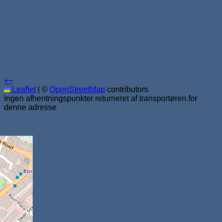
+
−
Leaflet
|
©
OpenStreetMap
contributors
Ingen afhentningspunkter returneret af transportøren for
denne adresse