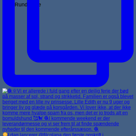
Rundpinde
I dag lancerer @filcolana den første opskrift i