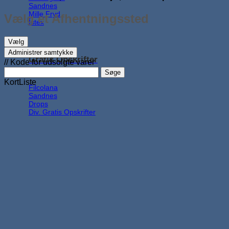
Sandnes
Mille Fryd
Vælg et Afhentningssted
Ístex
Vælg
Administrer samtykke
Gratis Opskrifter
// Kode for udsolgte varer
Søge
Kort
Liste
Filcolana
Sandnes
Drops
Div. Gratis Opskrifter