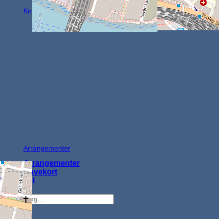
Knapper
Arrangementer
Arrangementer
Gavekort
Jul
Søg
efter: