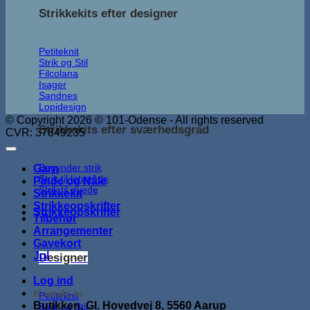
Strikkekits efter designer
Petiteknit
Strik og Stil
Filcolana
Isager
Sandnes
Lopidesign
© Copyright 2026 © 101-Odense - All rights reserved
Strikkekits efter sværhedsgrad
CVR: 37849235
Begynder strik
Garn
Strik til letøvede
Pinde og Nåle
Strik til øvede
Strikkekit
Strikkeopskrifter
Strikkeopskrifter
Tilbehør
Arrangementer
Gavekort
Jul
Designer
Log ind
Kontakt os
Petiteknit
Butikken, Gl. Hovedvej 8, 5560 Aarup
Strik og Stil