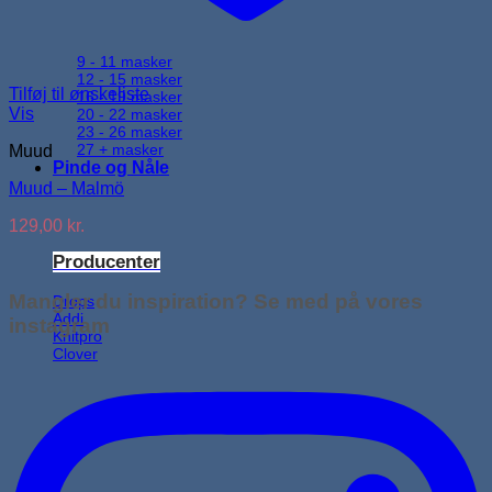
9 - 11 masker
12 - 15 masker
Tilføj til ønskeliste
16 - 19 masker
Vis
20 - 22 masker
23 - 26 masker
27 + masker
Muud
Pinde og Nåle
Muud – Malmö
129,00
kr.
Producenter
Mangler du inspiration? Se med på vores
Drops
Addi
instagram
Knitpro
Clover