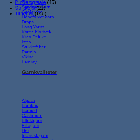
Filcolana
Pinde og nåle
(45)
Sandnes Garn
Strikkekit
(21)
CaMarose
Tilbehør
(146)
Håndfarvet garn
Drops
Lang Yarns
Karen Klarbæk
Krea Deluxe
Istex
Strikkefeber
Permin
Viking
Lammy
Garnkvaliteter
Alpaca
Bambus
Bomuld
Cashmere
Effektgarn
Filtegarn
Hør
Islandsk garn