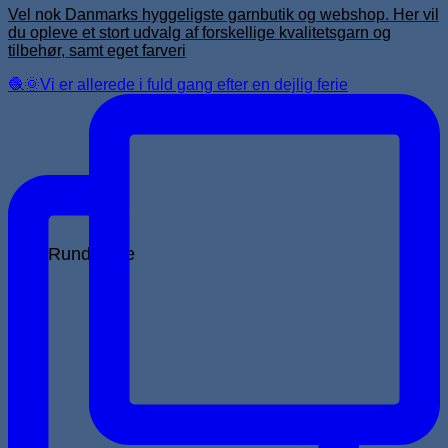
Vel nok Danmarks hyggeligste garnbutik og webshop. Her vil
du opleve et stort udvalg af forskellige kvalitetsgarn og
tilbehør, samt eget farveri
🧶🌞Vi er allerede i fuld gang efter en dejlig ferie
Rundpinde