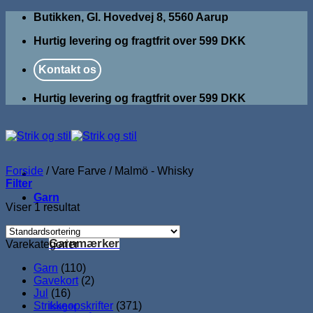
Fortsæt
Butikken, Gl. Hovedvej 8, 5560 Aarup
til
Hurtig levering og fragtfrit over 599 DKK
indhold
Kontakt os
Hurtig levering og fragtfrit over 599 DKK
Forside
/
Vare Farve
/
Malmö - Whisky
Filter
Garn
Viser 1 resultat
Garnmærker
Varekategorier
Garn
(110)
Gavekort
(2)
Jul
(16)
Strikkeopskrifter
(371)
Isager