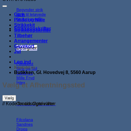
Begynder strik
Strik til letøvede
Garn
Strik til øvede
Pinde og Nåle
Strikkekit
Strikkeopskrifter
Strikkeopskrifter
Tilbehør
Arrangementer
Gavekort
Designer
Jul
Log ind
Petiteknit
Kontakt os
Strik og Stil
Butikken, Gl. Hovedvej 8, 5560 Aarup
Sandnes
Mille Fryd
Ístex
Vælg et Afhentningssted
Vælg
Gratis Opskrifter
// Kode for udsolgte varer
Filcolana
Sandnes
Drops