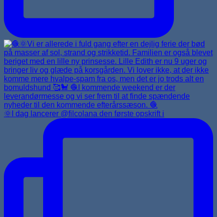
🌞I dag lancerer @filcolana den første opskrift i