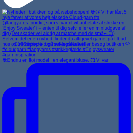
Strikkepinde- og hæklenålesæt
🧶Endnu en flot model i en elegant bluse. 🥰 Vi var