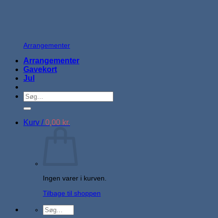
Arrangementer
Arrangementer
Gavekort
Jul
Søg
efter:
Kurv /
0,00
kr.
Ingen varer i kurven.
Tilbage til shoppen
Søg
efter: