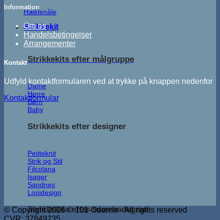
Information
Hæklenåle
Om os
Strikkekit
Handelsbetingelser
Arrangementer
Strikkekits efter målgruppe
Kontakt
Udfyld kontaktformularen ved at trykke på knappen nedenfor
Dame
Herre
Kontaktformular
Børn
Baby
Strikkekits efter designer
Petiteknit
Strik og Stil
Filcolana
Isager
Sandnes
Lopidesign
Strikkekits efter sværhedsgrad
© Copyright 2026 © 101-Odense - All rights reserved
CVR: 37849235