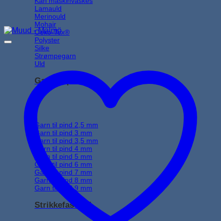
Kan maskinvaskes
Lamauld
Merinould
Mohair
Oeko-Tex®
Polyster
Silke
Strømpegarn
Uld
Garn til pind
Garn til pind 2,5 mm
Garn til pind 3 mm
Garn til pind 3,5 mm
Garn til pind 4 mm
Garn til pind 5 mm
Garn til pind 6 mm
Garn til pind 7 mm
Garn til pind 8 mm
Garn til pind 9 mm
Strikkefasthed