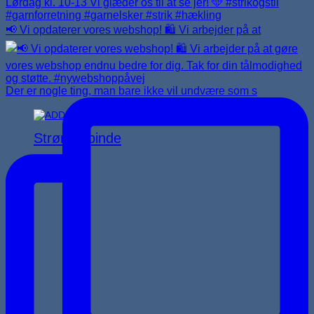
📢 Vi opdaterer vores webshop! 🛍️ Vi arbejder på at
Der er nogle ting, man bare ikke vil undvære som s
Strømpepinde