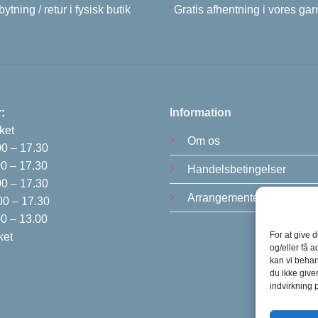
ytning / retur i fysisk butik
Gratis afhentning i vores gar
:
Information
ket
Om os
00 – 17.30
0 – 17.30
Handelsbetingelser
00 – 17.30
Arrangementer
0 – 17.30
0 – 13.00
For at give 
ket
og/eller få a
kan vi behan
du ikke give
indvirkning 