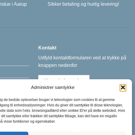
nstue i Aarup
Sikker betaling og hurtig levering!
Kontakt
Udfyld kontaktformularen ved at trykke på
knappen nedenfor
Kontaktformular
Administrer samtykke
dig de bedste oplevelser bruger vi teknologier som cookies til at gemme
dgang til enhedsoplysninger. Hvis du giver dit samtykke til disse teknologier,
dle data som f.eks. browsingadfærd eller unikke ID'er på dette websted. Hvis
r dit samtykke eller trækker dit samtykke tilbage, kan det have en negativ
på visse funktioner og egenskaber.