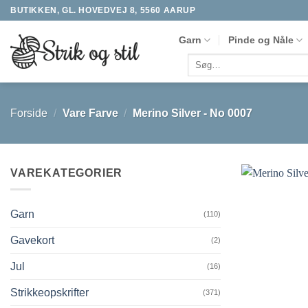
Fortsæt
BUTIKKEN, GL. HOVEDVEJ 8, 5560 AARUP
til
Garn
Pinde og Nåle
indhold
Søg
efter:
Forside
/
Vare Farve
/
Merino Silver - No 0007
VAREKATEGORIER
Garn
(110)
Gavekort
(2)
Jul
(16)
Strikkeopskrifter
(371)