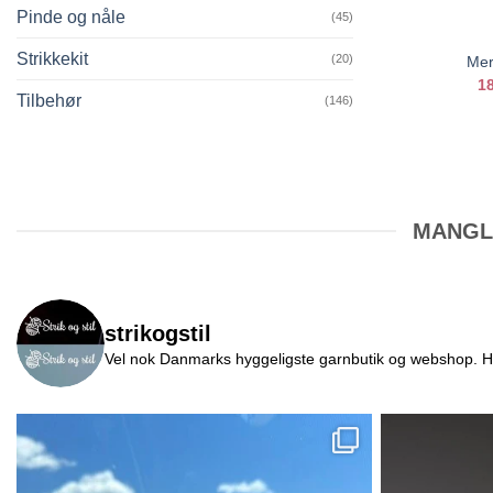
Pinde og nåle
(45)
Strikkekit
(20)
Mer
1
Tilbehør
(146)
MANGLE
strikogstil
Vel nok Danmarks hyggeligste garnbutik og webshop. Her v