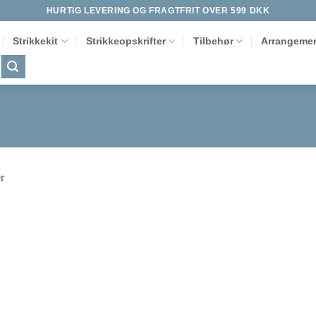
HURTIG LEVERING OG FRAGTFRIT OVER 599 DKK
Strikkekit
Strikkeopskrifter
Tilbehør
Arrangemen
Tilføj til
ønskeliste