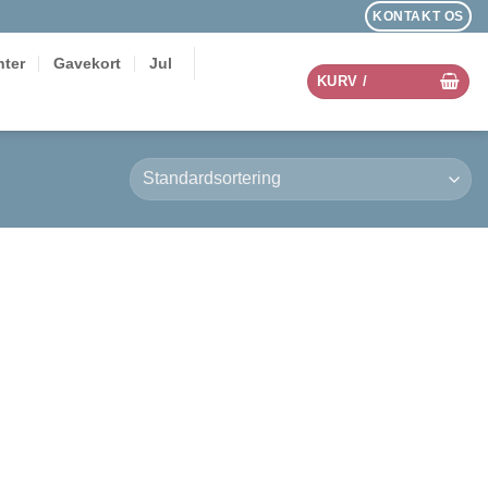
KONTAKT OS
ter
Gavekort
Jul
KURV /
0,00
KR.