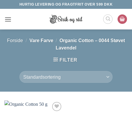
Fortsæt
HURTIG LEVERING OG FRAGTFRIT OVER 599 DKK
til
indhold
Forside
/
Vare Farve
/
Organic Cotton – 0044 Støvet
Lavendel
FILTER
Tilføj til
ønskeliste