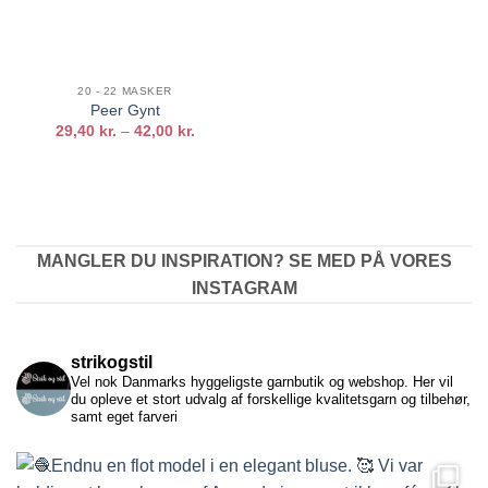
20 - 22 MASKER
Peer Gynt
Prisinterval:
29,40
kr.
–
42,00
kr.
29,40 kr.
til
42,00 kr.
MANGLER DU INSPIRATION? SE MED PÅ VORES
INSTAGRAM
strikogstil
Vel nok Danmarks hyggeligste garnbutik og webshop. Her vil
du opleve et stort udvalg af forskellige kvalitetsgarn og tilbehør,
samt eget farveri