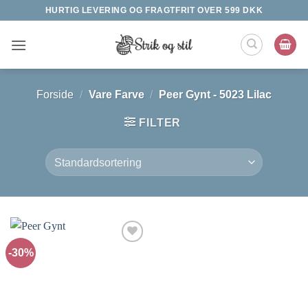
Fortsæt
HURTIG LEVERING OG FRAGTFRIT OVER 599 DKK
til
indhold
Forside
/
Vare Farve
/
Peer Gynt - 5023 Lilac
FILTER
-30%
Tilføj til
ønskeliste