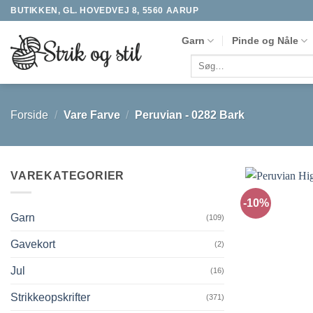
Fortsæt
BUTIKKEN, GL. HOVEDVEJ 8, 5560 AARUP
til
Garn
Pinde og Nåle
indhold
Søg
efter:
Forside
/
Vare Farve
/
Peruvian - 0282 Bark
VAREKATEGORIER
-10%
Garn
(109)
Gavekort
(2)
Jul
(16)
Strikkeopskrifter
(371)