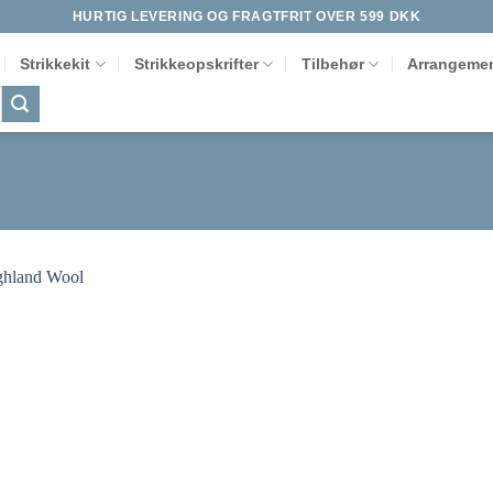
HURTIG LEVERING OG FRAGTFRIT OVER 599 DKK
Strikkekit
Strikkeopskrifter
Tilbehør
Arrangemen
Tilføj til
ønskeliste