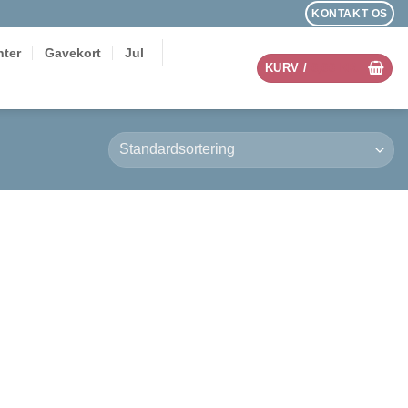
KONTAKT OS
ter
Gavekort
Jul
KURV /
0,00
KR.