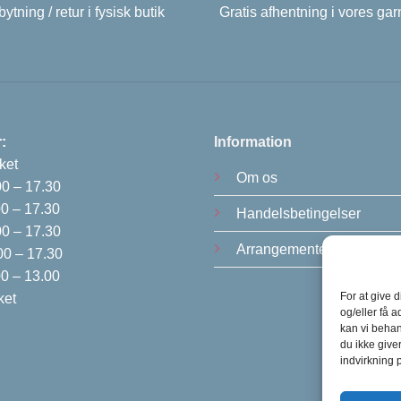
ytning / retur i fysisk butik
Gratis afhentning i vores gar
:
Information
ket
Om os
00 – 17.30
0 – 17.30
Handelsbetingelser
00 – 17.30
Arrangementer
0 – 17.30
0 – 13.00
For at give 
ket
og/eller få a
kan vi behan
du ikke give
indvirkning 