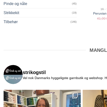
Pinde og nåle
(45)
16 -
Strikkekit
(19)
Peruvian
41,00
Tilbehør
(146)
MANGLE
strikogstil
Vel nok Danmarks hyggeligste garnbutik og webshop. Her v