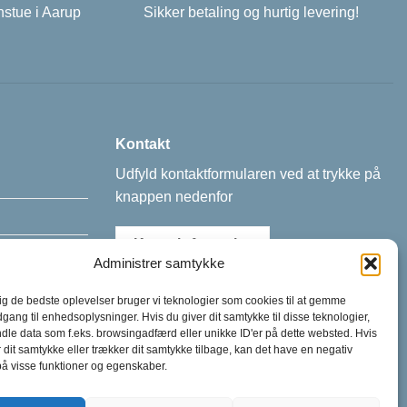
nstue i Aarup
Sikker betaling og hurtig levering!
Kontakt
Udfyld kontaktformularen ved at trykke på
knappen nedenfor
Kontaktformular
Administrer samtykke
dig de bedste oplevelser bruger vi teknologier som cookies til at gemme
dgang til enhedsoplysninger. Hvis du giver dit samtykke til disse teknologier,
dle data som f.eks. browsingadfærd eller unikke ID'er på dette websted. Hvis
r dit samtykke eller trækker dit samtykke tilbage, kan det have en negativ
på visse funktioner og egenskaber.