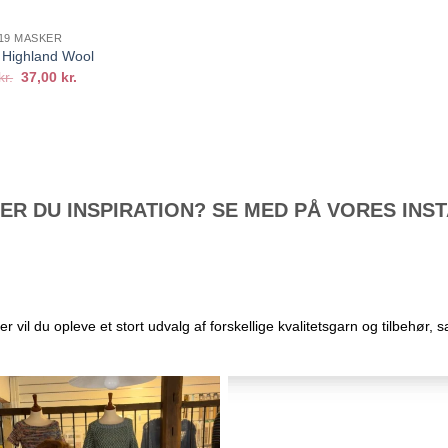
 19 MASKER
 Highland Wool
Den
Den
kr.
37,00
kr.
oprindelige
aktuelle
pris
pris
var:
er:
41,00 kr..
37,00 kr..
R DU INSPIRATION? SE MED PÅ VORES IN
il du opleve et stort udvalg af forskellige kvalitetsgarn og tilbehør, s