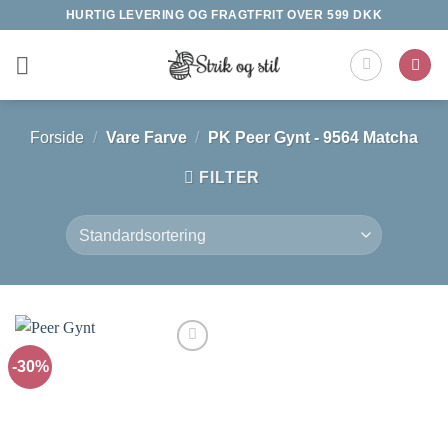
Fortsæt
HURTIG LEVERING OG FRAGTFRIT OVER 599 DKK
til
indhold
Forside
/
Vare Farve
/
PK Peer Gynt - 9564 Matcha
FILTER
-30%
Tilføj til
ønskeliste