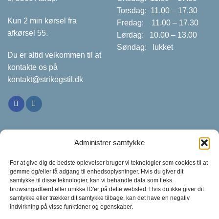
Torsdag: 11.00 – 17.30
Kun 2 min kørsel fra
Fredag: 11.00 – 17.30
afkørsel 55.
Lørdag: 10.00 – 13.00
Søndag: lukket
Du er altid velkommen til at
kontakte os på
kontakt@strikogstil.dk
Information
Kontakt
Administrer samtykke
Udfyld kontaktformularen
Om os
For at give dig de bedste oplevelser bruger vi teknologier som cookies til at
ved at trykke på knappen
gemme og/eller få adgang til enhedsoplysninger. Hvis du giver dit
Handelsbetingelser
nedenfor
samtykke til disse teknologier, kan vi behandle data som f.eks.
browsingadfærd eller unikke ID'er på dette websted. Hvis du ikke giver dit
Arrangementer
samtykke eller trækker dit samtykke tilbage, kan det have en negativ
Kontaktformular
indvirkning på visse funktioner og egenskaber.