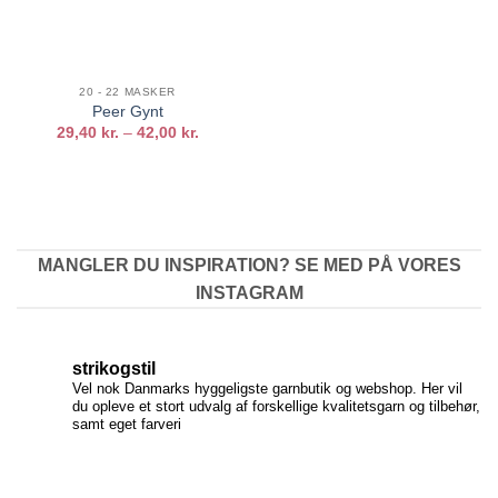
20 - 22 MASKER
Peer Gynt
Prisinterval:
29,40
kr.
–
42,00
kr.
29,40 kr.
til
42,00 kr.
MANGLER DU INSPIRATION? SE MED PÅ VORES
INSTAGRAM
strikogstil
Vel nok Danmarks hyggeligste garnbutik og webshop. Her vil
du opleve et stort udvalg af forskellige kvalitetsgarn og tilbehør,
samt eget farveri