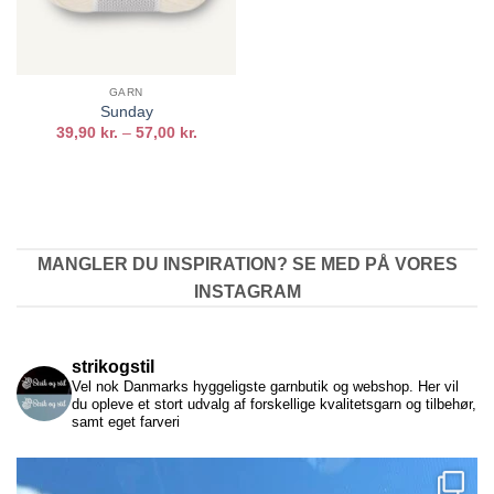
GARN
Sunday
Prisinterval:
39,90
kr.
–
57,00
kr.
39,90 kr.
til
57,00 kr.
MANGLER DU INSPIRATION? SE MED PÅ VORES
INSTAGRAM
strikogstil
Vel nok Danmarks hyggeligste garnbutik og webshop. Her vil
du opleve et stort udvalg af forskellige kvalitetsgarn og tilbehør,
samt eget farveri