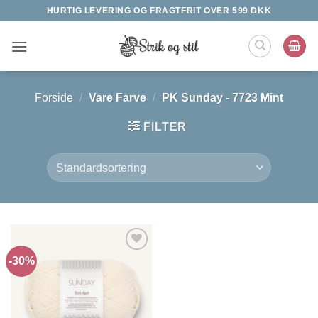
Fortsæt
HURTIG LEVERING OG FRAGTFRIT OVER 599 DKK
til
indhold
Forside
/
Vare Farve
/
PK Sunday - 7723 Mint
FILTER
-30%
Tilføj til
ønskeliste