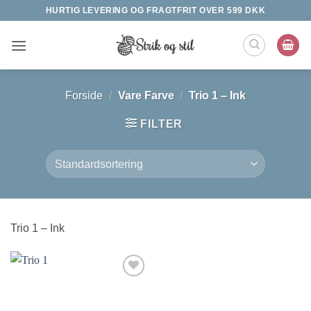
Fortsæt
HURTIG LEVERING OG FRAGTFRIT OVER 599 DKK
til
indhold
Forside
/
Vare Farve
/
Trio 1 – Ink
FILTER
Trio 1 – Ink
Tilføj til
ønskeliste