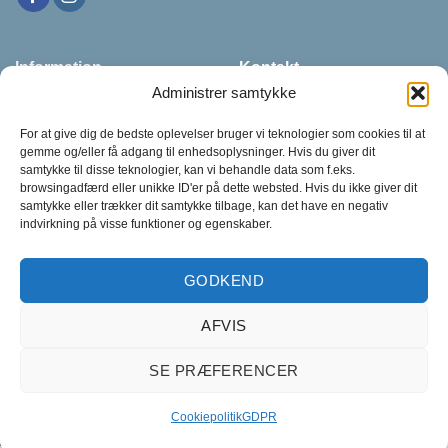
Information
Kontakt
Administrer samtykke
Udfyld kontaktformularen
Om os
ved at trykke på knappen
For at give dig de bedste oplevelser bruger vi teknologier som cookies til at
Handelsbetingelser
nedenfor
gemme og/eller få adgang til enhedsoplysninger. Hvis du giver dit
samtykke til disse teknologier, kan vi behandle data som f.eks.
Arrangementer
browsingadfærd eller unikke ID'er på dette websted. Hvis du ikke giver dit
Kontaktformular
samtykke eller trækker dit samtykke tilbage, kan det have en negativ
indvirkning på visse funktioner og egenskaber.
GODKEND
AFVIS
SE PRÆFERENCER
© Copyright 2026 © 101-Odense - All rights reserved
CVR: 37849235
Cookiepolitik
GDPR
// Kode for udsolgte varer