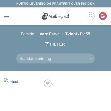
Fortsæt
HURTIG LEVERING OG FRAGTFRIT OVER 599 DKK
til
indhold
Forside
/
Vare Farve
/
Tvinni - Fv 55
FILTER
Tilføj til
ønskeliste