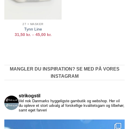
27 + MASKER
Tynn Line
Prisinterval:
31,50
kr.
–
45,00
kr.
31,50 kr.
til
45,00 kr.
MANGLER DU INSPIRATION? SE MED PÅ VORES
INSTAGRAM
strikogstil
Vel nok Danmarks hyggeligste garnbutik og webshop. Her vil
du opleve et stort udvalg af forskellige kvalitetsgarn og tilbehør,
samt eget farveri