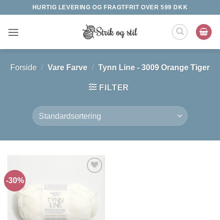
Fortsæt
HURTIG LEVERING OG FRAGTFRIT OVER 599 DKK
til
indhold
Forside
/
Vare Farve
/
Tynn Line - 3009 Orange Tiger
FILTER
-30%
Tilføj til
ønskeliste