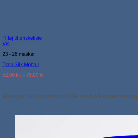
Tilføj til ønskeliste
Vis
23 - 26 masker
Tynn Silk Mohair
Prisinterval:
52,50
kr.
–
75,00
kr.
52,50 kr.
til
75,00 kr.
Mangler du inspiration? Se med på vores insta