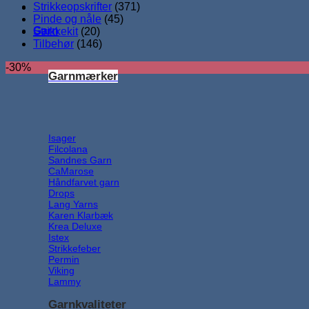
Strikkeopskrifter
(371)
Pinde og nåle
(45)
Garn
Strikkekit
(20)
Tilbehør
(146)
-30%
Garnmærker
Isager
Filcolana
Sandnes Garn
CaMarose
Håndfarvet garn
Drops
Lang Yarns
Karen Klarbæk
Krea Deluxe
Istex
Strikkefeber
Permin
Viking
Lammy
Garnkvaliteter