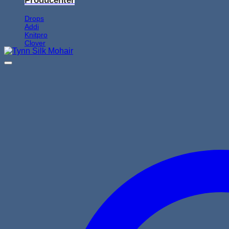
Producenter
Drops
Addi
Knitpro
Clover