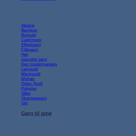
Alpaca
Bambus
Bomuld
Cashmere
Effektgarn
Filtegarn
Hør
Islandsk garn
Kan maskinvaskes
Lamauld
Merinould
Mohair
Oeko-Tex®
Polyster
Silke
Strømpegarn
Uld
Garn til pind