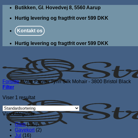
Fortsæt
Butikken, Gl. Hovedvej 8, 5560 Aarup
til
Hurtig levering og fragtfrit over 599 DKK
indhold
Kontakt os
Hurtig levering og fragtfrit over 599 DKK
Forside
/
Vare Farve
/
Tynn Silk Mohair - 3800 Bristol Black
Filter
Viser 1 resultat
Varekategorier
Garn
(110)
Gavekort
(2)
Jul
(16)