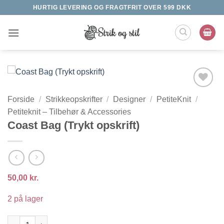
Fortsæt
HURTIG LEVERING OG FRAGTFRIT OVER 599 DKK
til
indhold
Tilføj til
Forside
/
Strikkeopskrifter
/
Designer
/
PetiteKnit
/
ønskeliste
Petiteknit – Tilbehør & Accessories
Coast Bag (Trykt opskrift)
50,00
kr.
2 på lager
Coast Bag (Trykt opskrift) antal