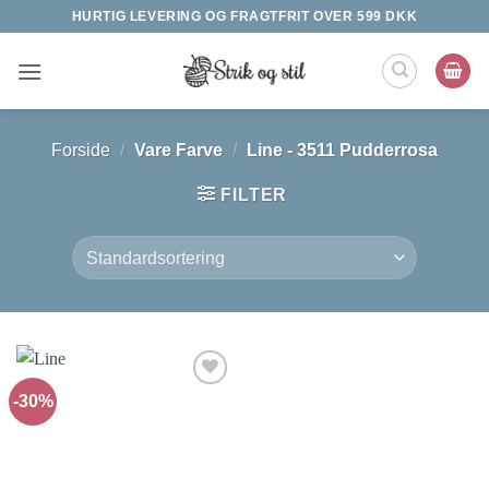
Fortsæt
HURTIG LEVERING OG FRAGTFRIT OVER 599 DKK
til
indhold
Forside
/
Vare Farve
/
Line - 3511 Pudderrosa
FILTER
-30%
Tilføj til
ønskeliste