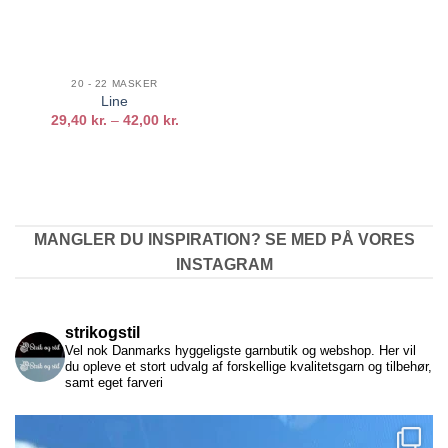
20 - 22 MASKER
Line
Prisinterval:
29,40
kr.
–
42,00
kr.
29,40 kr.
til
42,00 kr.
MANGLER DU INSPIRATION? SE MED PÅ VORES
INSTAGRAM
strikogstil
Vel nok Danmarks hyggeligste garnbutik og webshop. Her vil
du opleve et stort udvalg af forskellige kvalitetsgarn og tilbehør,
samt eget farveri